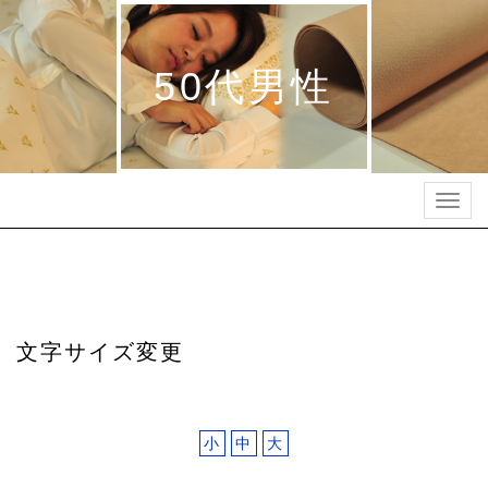
50代男性
Togg
navig
文字サイズ変更
小
中
大