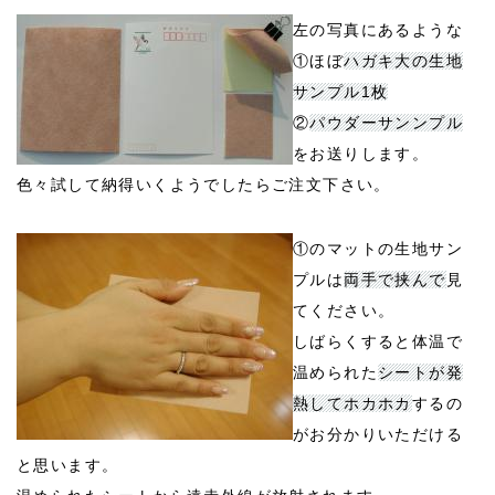
左の写真にあるような
①ほぼ
ハガキ大の生地
サンプル1枚
②
パウダーサンンプル
をお送りします。
色々試して納得いくようでしたらご注文下さい。
①のマットの生地サン
プルは
両手で挟んで
見
てください。
しばらくすると体温で
温められた
シートが発
熱してホカホカ
するの
がお分かりいただける
と思います。