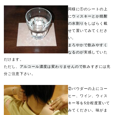
同様に①のシートの上
に
ウィスキーとか焼酎
の水割り
をしばらく載
せて置いてみてくださ
い。
まろやかで飲みやすく
なるのが
実感していた
だけます。
ただし、
アルコール濃度は変わりませんので
飲みすぎには充
分ご注意下さい。
②パウダーの上にコー
ヒー、ワイン、ウィス
キー等を5分程度置いて
みてください。味がま